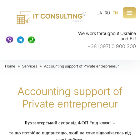
UA
RU
EN
R
We work throughout Ukraine
and EU
+38 (097) 0 900 300
Home
»
Services
»
Accounting support of Private entrepreneur
Accounting support of
Private entrepreneur
Бухгалтерський супровід ФОП “під ключ” –
те що потрібно підприємцю, який не хоче відволікатись від
своєї роботи.