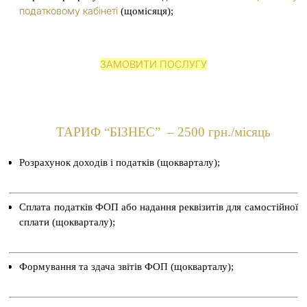
податковому кабінеті
(щомісяця);
ЗАМОВИТИ ПОСЛУГУ
ТАРИФ “
БІЗНЕС”
– 2500 грн./місяць
Розрахунок доходів і податків (щокварталу);
Сплата податків ФОП або надання реквізитів для самостійної
сплати (щокварталу);
Формування та здача звітів ФОП (щокварталу);