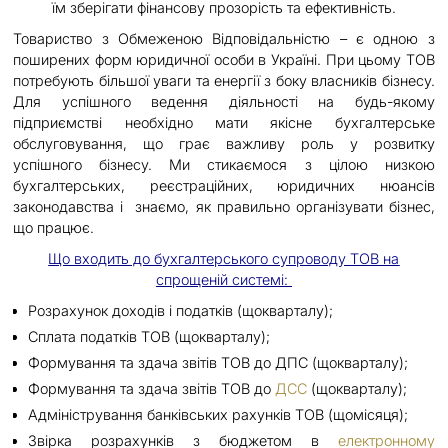
їм зберігати фінансову прозорість та ефективність.
Товариство з Обмеженою Відповідальністю – є одною з
поширених форм юридичної особи в Україні. При цьому ТОВ
потребують більшої уваги та енергії з боку власників бізнесу.
Для успішного ведення діяльності на будь-якому
підприємстві необхідно мати якісне бухгалтерське
обслуговування, що грає важливу роль у розвитку
успішного бізнесу. Ми стикаємося з цілою низкою
бухгалтерських, реєстраційних, юридичних нюансів
законодавства і знаємо, як правильно організувати бізнес,
що працює.
Що входить до бухгалтерського супроводу ТОВ на
спрощеній системі:
Розрахунок доходів і податків (щокварталу);
Сплата податків ТОВ (щокварталу);
Формування та здача звітів ТОВ до ДПС (щокварталу);
Формування та здача звітів ТОВ до
ДСС
(щокварталу);
Адміністрування банківських рахунків ТОВ (щомісяця);
Звірка розрахунків з бюджетом в
електронному