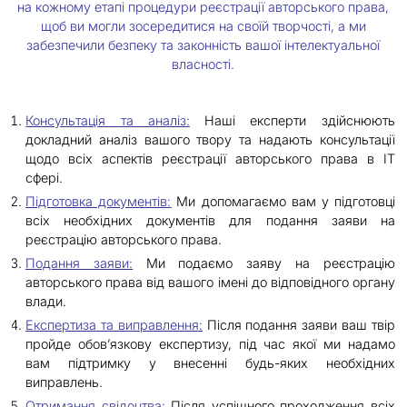
на кожному етапі процедури реєстрації авторського права,
щоб ви могли зосередитися на своїй творчості, а ми
забезпечили безпеку та законність вашої інтелектуальної
власності.
Консультація та аналіз:
Наші експерти здійснюють
докладний аналіз вашого твору та надають консультації
щодо всіх аспектів реєстрації авторського права в ІТ
сфері.
Підготовка документів:
Ми допомагаємо вам у підготовці
всіх необхідних документів для подання заяви на
реєстрацію авторського права.
Подання заяви:
Ми подаємо заяву на реєстрацію
авторського права від вашого імені до відповідного органу
влади.
Експертиза та виправлення:
Після подання заяви ваш твір
пройде обов’язкову експертизу, під час якої ми надамо
вам підтримку у внесенні будь-яких необхідних
виправлень.
Отримання свідоцтва:
Після успішного проходження всіх