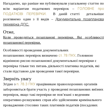
Нагадаємо, що раніше ми публіковували узагальнену статтю по
ГОЛОВНЕ про
всім варіантам податкових перевірок –
ПОДАТКОВІ ПЕРЕВІРКИ.
В даній статті детальніше
окументальна позапланова
розглянемо один з її видів – Д
перевірка ДПС.
Отже,
Коли проводяться позапланові перевірки. Які особливості
позапланової перевірки.
Особливості проведення документальних
ст. 78 ПКУ
позапланових перевірок визначено
. Головною
відмінною рисою позапланової документальної перевірки є
перевірка тільки тих питань діяльності платника податків, які
стали підставою для проведення такої перевірки.
Зверніть увагу
п. 78.3 ПКУ
Згідно з
працівникам правоохоронних оргапнів
забороняється брати участь у проведенні позапланових виїзних
перевірок, якщо такі перевірки не пов’язані з веденням
оперативно-розшукових справ або здійсненням кримінального
провадження стосовно таких платників податків (посадових