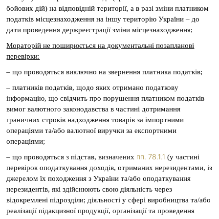
бойових дій) на відповідній території, а в разі зміни платником
податків місцезнаходження на іншу територію України – до
дати проведення держреєстрації зміни місцезнаходження;
Мораторій не поширюється на документальні позапланові
перевірки:
– що проводяться виключно на звернення платника податків;
– платників податків, щодо яких отримано податкову
інформацію, що свідчить про порушення платником податків
вимог валютного законодавства в частині дотримання
граничних строків надходження товарів за імпортними
операціями та/або валютної виручки за експортними
операціями;
пп. 78.1.1
– що проводяться з підстав, визначених
(у частині
перевірок оподаткування доходів, отриманих нерезидентами, із
джерелом їх походження з України та/або оподаткування
нерезидентів, які здійснюють свою діяльність через
відокремлені підрозділи; діяльності у сфері виробництва та/або
реалізації підакцизної продукції, організації та проведення