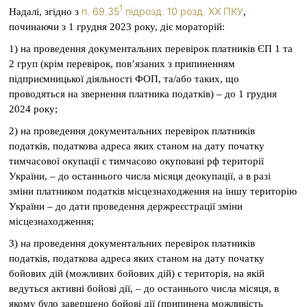
1
п. 69.35
підрозд. 10 розд. ХХ ПКУ
Надалі, згідно з
,
починаючи з 1 грудня 2023 року, діє мораторій:
1) на проведення документальних перевірок платників ЄП 1 та
2 груп (крім перевірок, пов’язаних з припиненням
підприємницької діяльності ФОП, та/або таких, що
проводяться на звернення платника податків) – до 1 грудня
2024 року;
2) на проведення документальних перевірок платників
податків, податкова адреса яких станом на дату початку
тимчасової окупації є тимчасово окуповані рф території
України, – до останнього числа місяця деокупації, а в разі
зміни платником податків місцезнаходження на іншу територію
України – до дати проведення держреєстрації зміни
місцезнаходження;
3) на проведення документальних перевірок платників
податків, податкова адреса яких станом на дату початку
бойових дій (можливих бойових дій) є територія, на якій
ведуться активні бойові дії, – до останнього числа місяця, в
якому було завершено бойові дії (припинена можливість