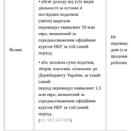
• обсяг доходу від усіх видів
діяльності за останні 4
послідовні податкові
(звітні) квартали
перевищує еквівалент 50 млн
євро, визначений за
Не
середньозваженим офіційним
перевищує
курсом НБУ за той самий
Великі
днів (з м
період;
продовжен
• або загальна сума податків,
робочих д
зборів, платежів, сплачених до
Держбюджету України, за такий
самий
період перевищує еквівалент 1,5
млн євро, визначений за
середньозваженим офіційним
курсом НБУ за той самий
період.
пп. 14.1.24 ПКУ
(
)