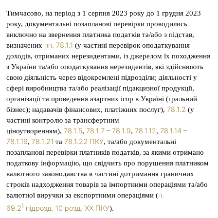
Тимчасово, на період з 1 серпня 2023 року до 1 грудня 2023
року, документальні позапланові перевірки проводились
виключно на звернення платника податків та/або з підстав,
пп. 78.1.1
визначених
(у частині перевірок оподаткування
доходів, отриманих нерезидентами, із джерелом їх походження
з України та/або оподаткування нерезидентів, які здійснюють
свою діяльність через відокремлені підрозділи; діяльності у
сфері виробництва та/або реалізації підакцизної продукції,
організації та проведення азартних ігор в Україні (гральний
78.1.2
бізнес); надавачів фінансових, платіжних послуг),
(у
частині контролю за трансфертним
78.1.5
78.1.7 – 78.1.9
78.1.12
78.1.14 –
ціноутворенням),
,
,
,
78.1.16
78.1.21
78.1.22 ПКУ
,
та
, та/або документальні
позапланові перевірки платників податків, за якими отримано
податкову інформацію, що свідчить про порушення платником
валютного законодавства в частині дотримання граничних
строків надходження товарів за імпортними операціями та/або
п.
валютної виручки за експортними операціями (
1
69.2
підрозд. 10 розд. ХХ ПКУ
).