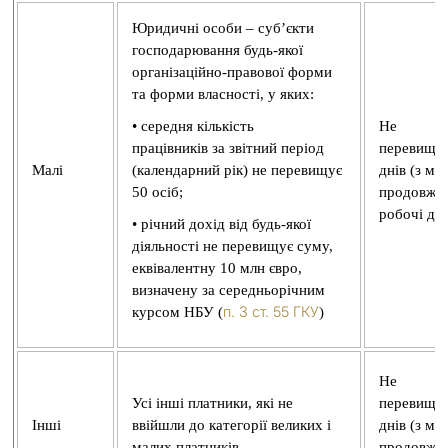
Юридичні особи – суб’єкти
господарювання будь-якої
організаційно-правової форми
та форми власності, у яких:
• середня кількість
Не
працівників за звітний період
перевищує
Малі
(календарний рік) не перевищує
днів (з м
50 осіб;
продовжен
робочі дні
• річний дохід від будь-якої
діяльності не перевищує суму,
еквівалентну 10 млн євро,
визначену за середньорічним
п. 3 ст. 55 ГКУ
курсом НБУ (
)
Не
Усі інші платники, які не
перевищу
Інші
ввійшли до категорії великих і
днів (з м
малих платників
продовжен