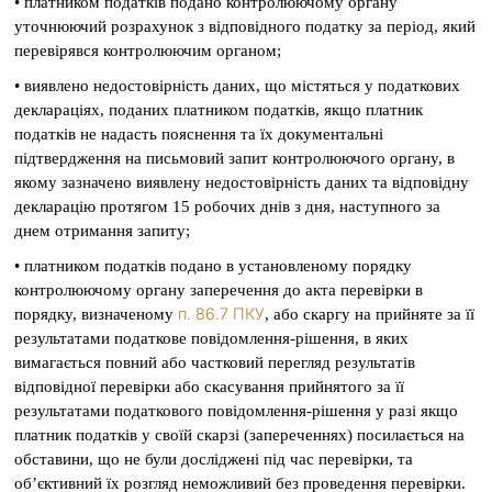
• платником податків подано контролюючому органу
уточнюючий розрахунок з відповідного податку за період, який
перевірявся контролюючим органом;
• виявлено недостовірність даних, що містяться у податкових
деклараціях, поданих платником податків, якщо платник
податків не надасть пояснення та їх документальні
підтвердження на письмовий запит контролюючого органу, в
якому зазначено виявлену недостовірність даних та відповідну
декларацію протягом 15 робочих днів з дня, наступного за
днем отримання запиту;
• платником податків подано в установленому порядку
контролюючому органу заперечення до акта перевірки в
п. 86.7 ПКУ
порядку, визначеному
, або скаргу на прийняте за її
результатами податкове повідомлення-рішення, в яких
вимагається повний або частковий перегляд результатів
відповідної перевірки або скасування прийнятого за її
результатами податкового повідомлення-рішення у разі якщо
платник податків у своїй скарзі (запереченнях) посилається на
обставини, що не були досліджені під час перевірки, та
об’єктивний їх розгляд неможливий без проведення перевірки.