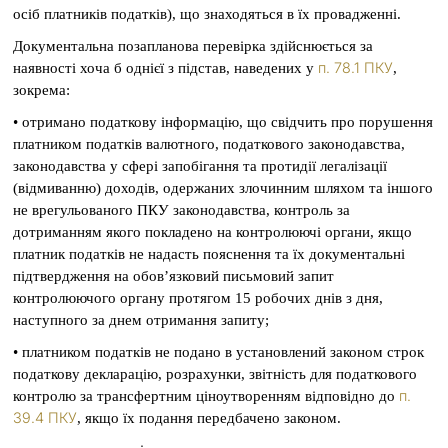
осіб платників податків), що знаходяться в їх провадженні.
Документальна позапланова перевірка здійснюється за
п. 78.1 ПКУ
наявності хоча б однієї з підстав, наведених у
,
зокрема:
• отримано податкову інформацію, що свідчить про порушення
платником податків валютного, податкового законодавства,
законодавства у сфері запобігання та протидії легалізації
(відмиванню) доходів, одержаних злочинним шляхом та іншого
не врегульованого ПКУ законодавства, контроль за
дотриманням якого покладено на контролюючі органи, якщо
платник податків не надасть пояснення та їх документальні
підтвердження на обов’язковий письмовий запит
контролюючого органу протягом 15 робочих днів з дня,
наступного за днем отримання запиту;
• платником податків не подано в установлений законом строк
податкову декларацію, розрахунки, звітність для податкового
п.
контролю за трансфертним ціноутворенням відповідно до
39.4 ПКУ
, якщо їх подання передбачено законом.