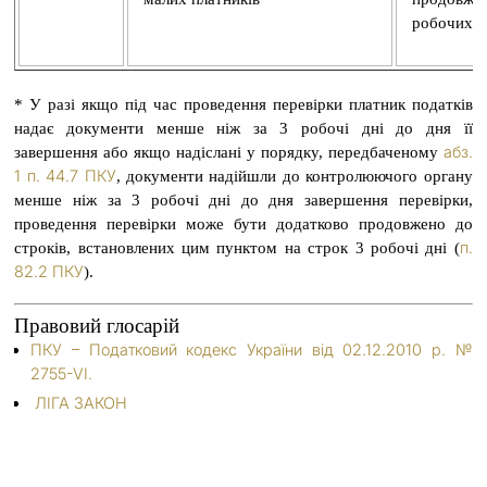
робочих д
* У разі якщо під час проведення перевірки платник податків
надає документи менше ніж за 3 робочі дні до дня її
абз.
завершення або якщо надіслані у порядку, передбаченому
1 п. 44.7 ПКУ
, документи надійшли до контролюючого органу
менше ніж за 3 робочі дні до дня завершення перевірки,
проведення перевірки може бути додатково продовжено до
п.
строків, встановлених цим пунктом на строк 3 робочі дні (
82.2 ПКУ
).
Правовий глосарій
ПКУ – Податковий кодекс України від 02.12.2010 р. №
2755-VI.
ЛІГА ЗАКОН