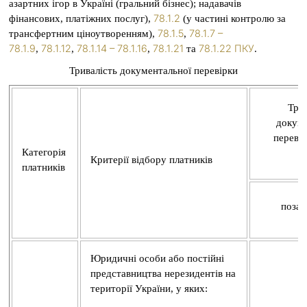
азартних ігор в Україні (гральний бізнес); надавачів
78.1.2
фінансових, платіжних послуг),
(у частині контролю за
78.1.5
78.1.7 –
трансфертним ціноутворенням),
,
78.1.9
78.1.12
78.1.14 – 78.1.16
78.1.21
78.1.22 ПКУ
,
,
,
та
.
Тривалість документальної перевірки
Трив
докуме
перевір
Категорія
П
Критерії відбору платників
платників
позап
Юридичні особи або постійні
представництва нерезидентів на
території України, у яких: