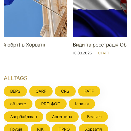
Види та реєстрація Obrt Хорватії
10.03.2025
СТАТТІ
ALLTAGS
BEPS
CARF
CRS
FATF
offshore
PRO ФОП
Іспанія
Азербайджан
Аргентина
Бельгія
Грузія
КІК
ПРРО
Хорватія