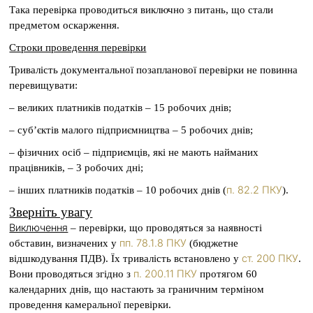
Така перевірка проводиться виключно з питань, що стали
предметом оскарження.
Строки проведення перевірки
Тривалість документальної позапланової перевірки не повинна
перевищувати:
– великих платників податків – 15 робочих днів;
– суб’єктів малого підприємництва – 5 робочих днів;
– фізичних осіб – підприємців, які не мають найманих
працівників, – 3 робочих дні;
п. 82.2 ПКУ
– інших платників податків – 10 робочих днів (
).
Зверніть увагу
Виключення
– перевірки, що проводяться за наявності
пп. 78.1.8 ПКУ
обставин, визначених у
(бюджетне
ст. 200 ПКУ
відшкодування ПДВ). Їх тривалість встановлено у
.
п. 200.11 ПКУ
Вони проводяться згідно з
протягом 60
календарних днів, що настають за граничним терміном
проведення камеральної перевірки.