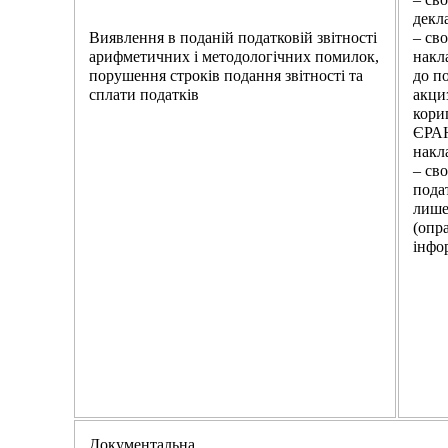
декла
Виявлення в поданій податковій звітності
– св
арифметичних і методологічних помилок,
накл
порушення строків подання звітності та
до п
сплати податків
акци
кори
ЄРАН
накл
– св
пода
лише
(опр
інфо
Документальна