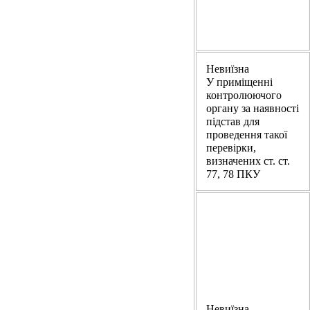
Невиїзна
У приміщенні
контролюючого
органу за наявності
підстав для
проведення такої
перевірки,
визначених ст. ст.
77, 78 ПКУ
Невиїзна