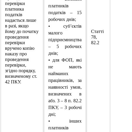
перевірки
платників
платника
податків – 15
податків
робочих днів;
надається лише
в разі, якщо
• суб’єктів
йому до початку
Статті
малого
проведення
78,
підприємництва
перевірки
82.2
– 5 робочих
вручено копію
днів;
наказу про
проведення
• для ФОП, які
перевірки,
не мають
згідно порядку,
найманих
визначеному ст.
працівників, за
42 ПКУ.
наявності умов,
визначених в
абз. 3 – 8 п. 82.2
ПКУ, – 3 робочі
дні;
• інших
платників