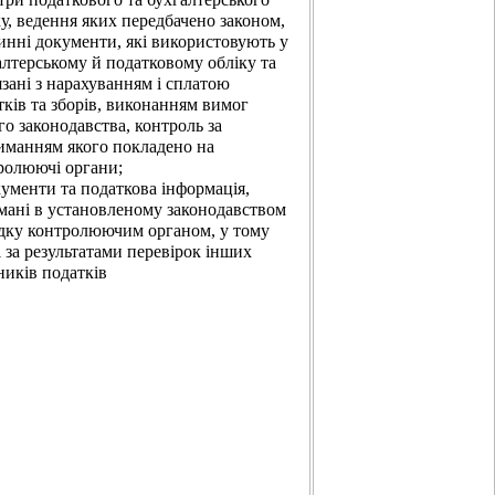
ку, ведення яких передбачено законом,
инні документи, які використовують у
алтерському й податковому обліку та
язані з нарахуванням і сплатою
тків та зборів, виконанням вимог
го законодавства, контроль за
иманням якого покладено на
ролюючі органи;
кументи та податкова інформація,
мані в установленому законодавством
дку контролюючим органом, у тому
і за результатами перевірок інших
ників податків