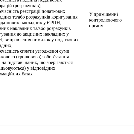
рацій (розрахунків);
оєчасність реєстрації податкових
У приміщенні
адних та/або розрахунків коригування
контролюючого
одаткових накладних у ЄРПН,
органу
зних накладних та/або розрахунків
гування до акцизних накладних у
, виправлення помилок у податкових
адних;
оєчасність сплати узгодженої суми
ткового (грошового) зобов’язання
 на підставі даних, що зберігаються
ацьовуються) у відповідних
рмаційних базах