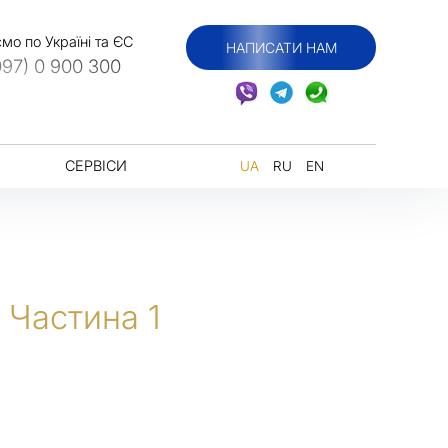
о по Україні та ЄС
НАПИСАТИ НАМ
097) 0 900 300
СЕРВІСИ
UA
RU
EN
Частина 1