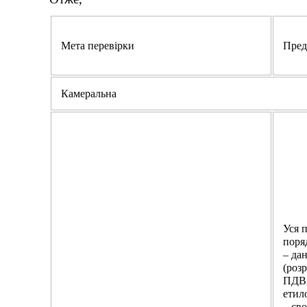
Мета перевірки
Пред
Камеральна
Уся 
поря
– дан
(роз
ПДВ,
етил
– св