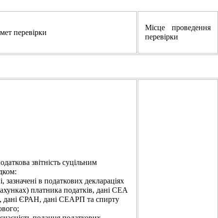
Місце проведення
мет перевірки
перевірки
податкова звітність суцільним
дком:
і, зазначені в податкових деклараціях
рахунках) платника податків, дані СЕА
 дані ЄРАН, дані СЕАРП та спирту
ового;
оєчасність подання податкових