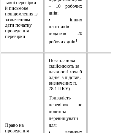
такої перевірки
– 10 робочих
й письмове
днів;
повідомлення із
зазначенням
• інших
дати початку
платників
проведення
податків – 20
перевірки
1
робочих днів
Позапланова
(здійснюють за
наявності хоча б
однієї з підстав,
визначених п.
78.1 ПКУ)
Тривалість
перевірок не
повинна
перевищувати
Право на
для:
проведення
• великих