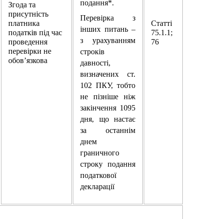
подання*.
Згода та
присутність
Перевірка з
платника
Статті
інших питань –
податків під час
75.1.1;
з урахуванням
проведення
76
перевірки не
строків
обов’язкова
давності,
визначених ст.
102 ПКУ, тобто
не пізніше ніж
закінчення 1095
дня, що настає
за останнім
днем
граничного
строку подання
податкової
декларації