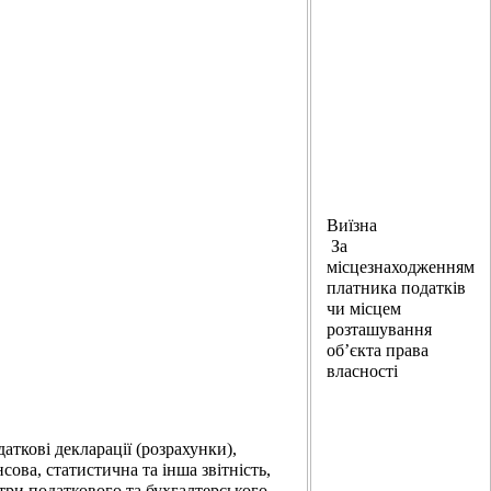
Виїзна
За
місцезнаходженням
платника податків
чи місцем
розташування
об’єкта права
власності
аткові декларації (розрахунки),
сова, статистична та інша звітність,
стри податкового та бухгалтерського