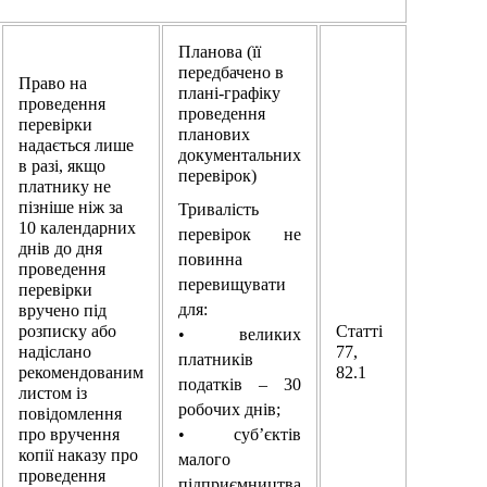
Планова (її
передбачено в
Право на
плані-графіку
проведення
проведення
перевірки
планових
надається лише
документальних
в разі, якщо
перевірок)
платнику не
пізніше ніж за
Тривалість
10 календарних
перевірок не
днів до дня
повинна
проведення
перевищувати
перевірки
для:
вручено під
розписку або
Статті
• великих
надіслано
77,
платників
рекомендованим
82.1
податків – 30
листом із
робочих днів;
повідомлення
про вручення
• суб’єктів
копії наказу про
малого
проведення
підприємництва