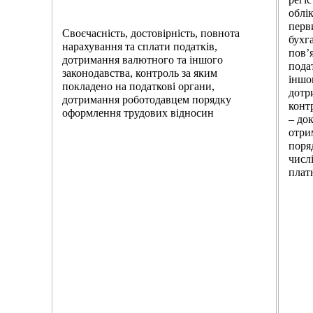
облі
перв
Своєчасність, достовірність, повнота
бухг
нарахування та сплати податків,
пов’
дотримання валютного та іншого
пода
законодавства, контроль за яким
іншо
покладено на податкові органи,
дотр
дотримання роботодавцем порядку
конт
оформлення трудових відносин
– до
отри
поря
числ
плат