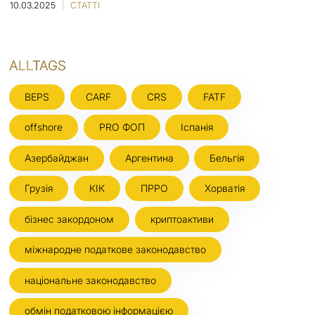
10.03.2025
СТАТТІ
ALLTAGS
BEPS
CARF
CRS
FATF
offshore
PRO ФОП
Іспанія
Азербайджан
Аргентина
Бельгія
Грузія
КІК
ПРРО
Хорватія
бізнес закордоном
криптоактиви
міжнародне податкове законодавство
національне законодавство
обмін податковою інформацією