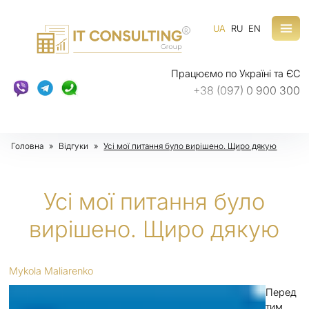
UA
RU
EN
R
Працюємо по Україні та ЄС
+38 (097) 0 900 300
Головна
»
Відгуки
»
Усі мої питання було вирішено. Щиро дякую
Усі мої питання було
вирішено. Щиро дякую
Mykola Maliarenko
Перед
тим