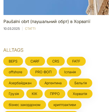
Paušalni obrt (паушальний обрт) в Хорватії
10.03.2025
СТАТТІ
ALLTAGS
BEPS
CARF
CRS
FATF
offshore
PRO ФОП
Іспанія
Азербайджан
Аргентина
Бельгія
Грузія
КІК
ПРРО
Хорватія
бізнес закордоном
криптоактиви