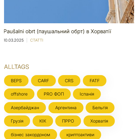
рватії
Види та реєстрація Obrt Хорватії
10.03.2025
СТАТТІ
ALLTAGS
BEPS
CARF
CRS
FATF
offshore
PRO ФОП
Іспанія
Азербайджан
Аргентина
Бельгія
Грузія
КІК
ПРРО
Хорватія
бізнес закордоном
криптоактиви