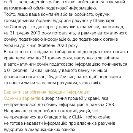
осіб — нерезидентів країни, з якою здійснюється взаємний
автоматичний обмін податкової информацією.
Тобто, якщо ваша компанія або ви особисто, будучи
громадянином України, відкрили рахунок у Швейцарії
чи Сінгапурі, то дані про ці рахунки та залишки, наприклад,
на 31 грудня 2019 року потраплять, в рамках автоматичного
обміну податковою інформацією, до податкових органів
України до кінця Жовтень 2020 року.
Більше того, всі відомості збираються до податкових органів
країн терміном до 31 травня року, наступного за звітним,
а автоматичний обмін податковою інформацією починається
з 01 серпня. Таким чином, у вашого банку чи іншої
фінансової організації буде 2 місяці на те, щоб перевірити
та внести зміни за вашим рахунком, якщо такі є.
Варіанти запобігання передачі інформації:
Одним з варіантів
є зберігання грошей у країні, яка
не приєдналася до обміну інформацією в рамках CRS.
Наприклад, серед небагатьох юрисдикцій, які
не приєдналися до Стандартів, є США , тобто країна
не готова надавати інформацію про власників рахунків,
відкритих в Американських банках.