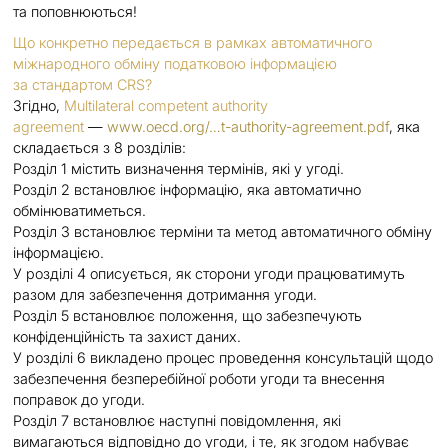
та поповнюються!
Що конкретно передається в рамках автоматичного
міжнародного обміну податковою інформацією
за стандартом CRS?
Згідно,
Multilateral competent authority
agreement
—
www.oecd.org/…​t-authority-agreement.pdf
, яка
складається з 8 розділів:
Розділ 1 містить визначення термінів, які у угоді.
Розділ 2 встановлює інформацію, яка автоматично
обмінюватиметься.
Розділ 3 встановлює терміни та метод автоматичного обміну
інформацією.
У розділі 4 описується, як сторони угоди працюватимуть
разом для забезпечення дотримання угоди.
Розділ 5 встановлює положення, що забезпечують
конфіденційність та захист даних.
У розділі 6 викладено процес проведення консультацій щодо
забезпечення безперебійної роботи угоди та внесення
поправок до угоди.
Розділ 7 встановлює наступні повідомлення, які
вимагаються відповідно до угоди, і те, як згодом набуває