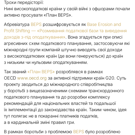
Трохи передісторії:
Нині високоподаткові країни у своїй війні з офшорами почали
активно просувати «План BEPS».
Абревіатура
BEPS
розшифровується як
Base Erosion and
Profit Shifting — «Розмивання податкової бази та виведення
доходів з-під оподаткування»
. Вона згадується при описі
агресивних схем податкового планування, застосовуючи які
міжнародні групи компаній штучно виводять свої доходи
з високоподаткових країн (де вони генеруються) до країн
з низьким чи нульовим оподаткуванням.
Так званий
«План BEPS»
розроблявся в рамках
OECD
www.oecd.org
за активної підтримки країн G20. Суть
проекту зводиться до міжнародного співробітництва
у боротьбі з вищезазначеними схемами транскордонного
податкового планування та до розробки комплексу
рекомендацій для національних властей та подальшої
їх імплементації до законодавства країн. Таким чином, ідея
тут полягає не в покаранні платників податків,
а в кардинальній зміні правил гри.
В рамках боротьби з проблемою
BEPS
було розроблено