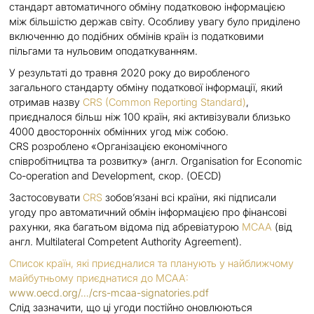
стандарт автоматичного обміну податковою інформацією
між більшістю держав світу. Особливу увагу було приділено
включенню до подібних обмінів країн із податковими
пільгами та нульовим оподаткуванням.
У результаті до травня 2020 року до виробленого
загального стандарту обміну податкової інформації, який
отримав назву
CRS
(Common Reporting Standard)
,
приєдналося більш ніж 100 країн, які активізували близько
4000 двосторонніх обмінних угод між собою.
CRS розроблено «Організацією економічного
співробітництва та розвитку» (англ. Organisation for Economic
Co-operation and Development, скор. (OECD)
Застосовувати
CRS
зобов’язані всі країни, які підписали
угоду про автоматичний обмін інформацією про фінансові
рахунки, яка багатьом відома під абревіатурою
MCAA
(від
англ. Multilateral Competent Authority Agreement).
Список країн, які приєдналися та планують у найближчому
майбутньому приєднатися до MCAA:
www.oecd.org/…​/crs-mcaa-signatories.pdf
Слід зазначити, що ці угоди постійно оновлюються