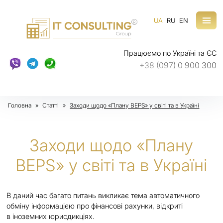
UA
RU
EN
R
Працюємо по Україні та ЄС
+38 (097) 0 900 300
Головна
»
Статті
»
Заходи щодо «Плану BEPS» у світі та в Україні
Заходи щодо «Плану
BEPS» у світі та в Україні
В даний час багато питань викликає тема автоматичного
обміну інформацією про фінансові рахунки, відкриті
в іноземних юрисдикціях.